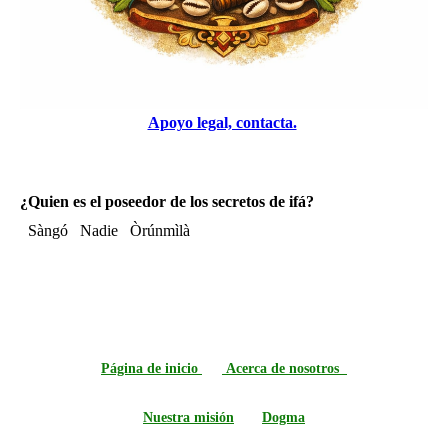
Apoyo legal, contacta.
¿Quien es el poseedor de los secretos de ifá?
Sàngó
Nadie
Òrúnmìlà
Página de inicio
Acerca de nosotros
Nuestra misión
Dogma